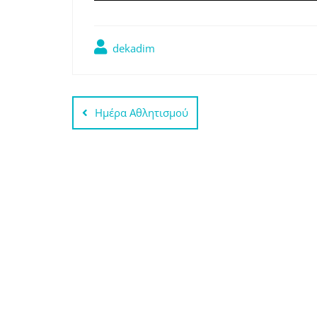
dekadim
Πλοήγηση
Ημέρα Αθλητισμού
άρθρων