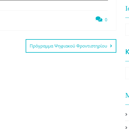
Ι
0
Ι
Πρόγραμμα Ψηφιακού Φροντιστηρίου
K
K
Μ