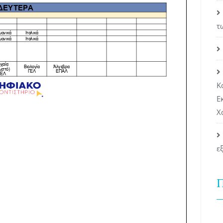
τ
Κ
Ε
Χ
ε
Π