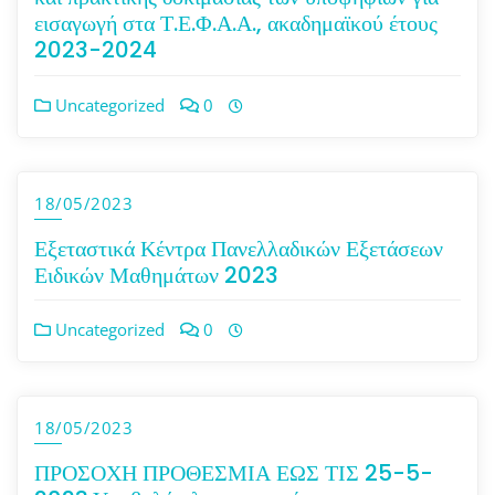
εισαγωγή στα Τ.Ε.Φ.Α.Α., ακαδημαϊκού έτους
2023-2024
Uncategorized
0
18/05/2023
Εξεταστικά Κέντρα Πανελλαδικών Εξετάσεων
Ειδικών Μαθημάτων 2023
Uncategorized
0
18/05/2023
ΠΡΟΣΟΧΗ ΠΡΟΘΕΣΜΙΑ ΕΩΣ ΤΙΣ 25-5-