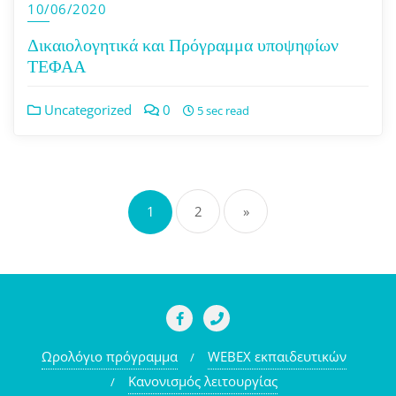
10/06/2020
Δικαιολογητικά και Πρόγραμμα υποψηφίων
ΤΕΦΑΑ
Uncategorized
0
5 sec read
Σελιδοποίηση
1
2
»
άρθρων
Ωρολόγιο πρόγραμμα
WEBEX εκπαιδευτικών
Κανονισμός λειτουργίας