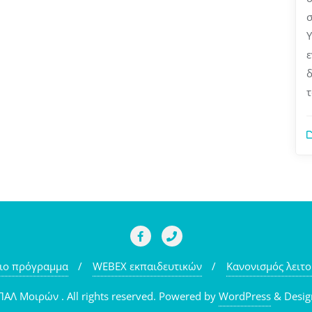
Υ
ε
δ
τ
ιο πρόγραμμα
WEBEX εκπαιδευτικών
Κανονισμός λειτο
ΑΛ Μοιρών . All rights reserved.
Powered by
WordPress
&
Desig