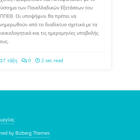
σύστημα των Πανελλαδικών Εξετάσεων του
ΠΠΕΘ. Οι υποψήφιοι θα πρέπει να
νημερωθούν από το διαδίκτυο σχετικά με τα
ικαιολογητικά και τις ημερομηνίες υποβολής
ους.
Γ τάξη
0
2 sec read
υργίας
ned by
Bizberg Themes