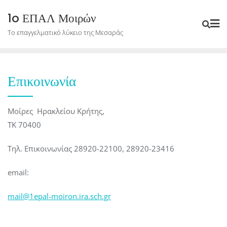
Skip
1o ΕΠΑΛ Μοιρών
to
Το επαγγελματικό λύκειο της Μεσαράς
content
Επικοινωνία
Μοίρες Ηρακλείου Κρήτης,
TK 70400
Τηλ. Επικοινωνίας 28920-22100, 28920-23416
email:
mail@1epal-moiron.ira.sch.gr