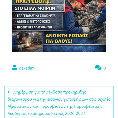
dekadim
0
Πλοήγηση
Ενημέρωση για την έκδοση προκήρυξης
άρθρων
διαγωνισμού για την εισαγωγή υποψηφίων στις σχολές
Αξιωματικών και Πυροσβεστών της Πυροσβεστικής
Ακαδημίας ακαδημαϊκού έτους 2026-2027.