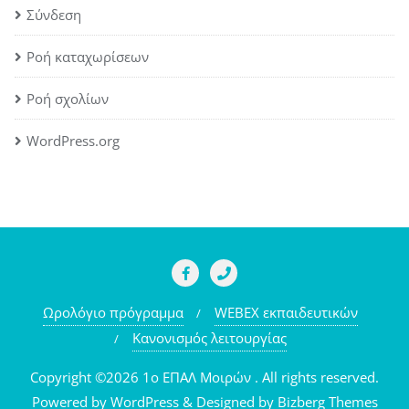
Σύνδεση
Ροή καταχωρίσεων
Ροή σχολίων
WordPress.org
Ωρολόγιο πρόγραμμα
WEBEX εκπαιδευτικών
Κανονισμός λειτουργίας
Copyright ©2026 1o ΕΠΑΛ Μοιρών . All rights reserved.
Powered by
WordPress
&
Designed by
Bizberg Themes