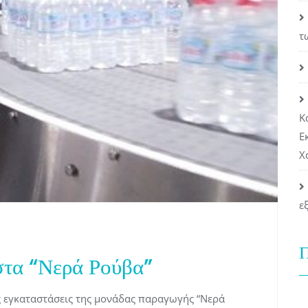
τ
Κ
Ε
Χ
ε
Π
στα “Νερά Ρούβα”
 εγκαταστάσεις της μονάδας παραγωγής “Νερά