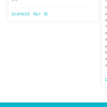
Τ
ε
μ
ΔΡΑΣΕΙΣ
0
α
“
σ
π
μ
Μ
ο