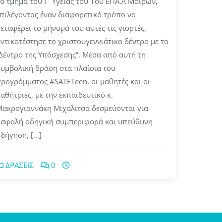
ο τμήμα του Γ´ Υγείας του 1ου ΕΠΑ.Λ Μοιρών,
πιλέγοντας έναν διαφορετικό τρόπο να
εταφέρει το μήνυμά του αυτές τις γιορτές,
ντικατέστησε το χριστουγεννιάτικο δέντρο με το
Δέντρο της Υπόσχεσης”. Μέσα από αυτή τη
υμβολική δράση στα πλαίσια του
ρογράμματος #SATETeen, οι μαθητές και οι
αθήτριες, με την εκπαιδευτικό κ.
ακρογιαννάκη Μιχαλίτσα δεσμεύονται για
ασφαλή οδηγική συμπεριφορά και υπεύθυνη
δήγηση, […]
ΔΡΑΣΕΙΣ
0