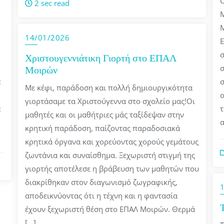
Ο
2 sec read
Μ
Μ
14/01/2026
Ε
σ
Χριστουγεννιάτικη Γιορτή στο ΕΠΑΛ
Μοιρών
σ
σ
:
Με κέφι, παράδοση και πολλή δημιουργικότητα
ο
γιορτάσαμε τα Χριστούγεννα στο σχολείο μας!Οι
τ
:
μαθητές και οι μαθήτριες μάς ταξίδεψαν στην
α
κρητική παράδοση, παίζοντας παραδοσιακά
κρητικά όργανα και χορεύοντας χορούς γεμάτους
ζωντάνια και συναίσθημα. Ξεχωριστή στιγμή της
γιορτής αποτέλεσε η βράβευση των μαθητών που
διακρίθηκαν στον διαγωνισμό ζωγραφικής,
αποδεικνύοντας ότι η τέχνη και η φαντασία
έχουν ξεχωριστή θέση στο ΕΠΑΛ Μοιρών. Θερμά
[…]