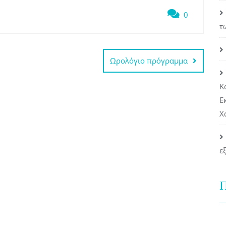
0
τ
Ωρολόγιο πρόγραμμα
Κ
Ε
Χ
ε
Π