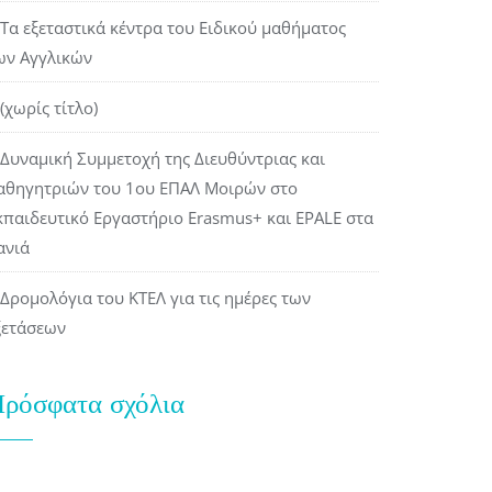
Τα εξεταστικά κέντρα του Ειδικού μαθήματος
ων Αγγλικών
(χωρίς τίτλο)
Δυναμική Συμμετοχή της Διευθύντριας και
αθηγητριών του 1ου ΕΠΑΛ Μοιρών στο
κπαιδευτικό Εργαστήριο Erasmus+ και EPALE στα
ανιά
Δρομολόγια του ΚΤΕΛ για τις ημέρες των
ξετάσεων
ρόσφατα σχόλια