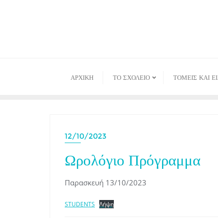
Skip
to
content
ΑΡΧΙΚΉ
ΤΟ ΣΧΟΛΕΙΟ
ΤΟΜΕΙΣ ΚΑΙ Ε
12/10/2023
Ωρολόγιο Πρόγραμμα
Παρασκευή 13/10/2023
STUDENTS
Λήψη