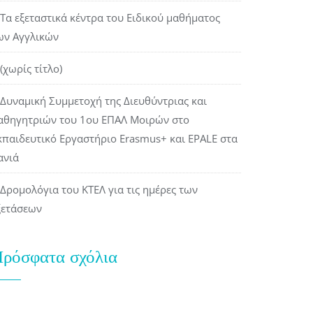
Τα εξεταστικά κέντρα του Ειδικού μαθήματος
ων Αγγλικών
(χωρίς τίτλο)
Δυναμική Συμμετοχή της Διευθύντριας και
αθηγητριών του 1ου ΕΠΑΛ Μοιρών στο
κπαιδευτικό Εργαστήριο Erasmus+ και EPALE στα
ανιά
Δρομολόγια του ΚΤΕΛ για τις ημέρες των
ξετάσεων
ρόσφατα σχόλια