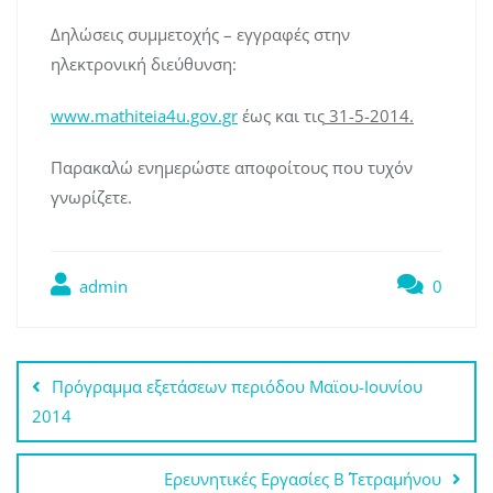
Δηλώσεις συμμετοχής – εγγραφές στην
ηλεκτρονική διεύθυνση:
www.mathiteia4u.gov.gr
έως και τις
31-5-2014.
Παρακαλώ ενημερώστε αποφοίτους που τυχόν
γνωρίζετε.
admin
0
Πλοήγηση
Πρόγραμμα εξετάσεων περιόδου Μαϊου-Ιουνίου
άρθρων
2014
Ερευνητικές Εργασίες Β΄ Τετραμήνου