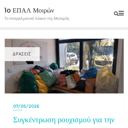
Skip
1o ΕΠΑΛ Μοιρών
to
Το επαγγελματικό λύκειο της Μεσαράς
content
ΔΡΑΣΕΙΣ
07/05/2026
Συγκέντρωση ρουχισμού για την