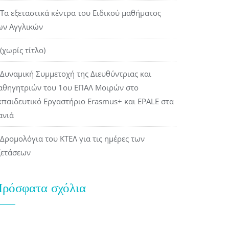
Τα εξεταστικά κέντρα του Ειδικού μαθήματος
ων Αγγλικών
(χωρίς τίτλο)
Δυναμική Συμμετοχή της Διευθύντριας και
αθηγητριών του 1ου ΕΠΑΛ Μοιρών στο
κπαιδευτικό Εργαστήριο Erasmus+ και EPALE στα
ανιά
Δρομολόγια του ΚΤΕΛ για τις ημέρες των
ξετάσεων
ρόσφατα σχόλια