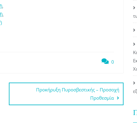
)
,
f)
,
τ
)
Κ
Ε
0
Χ
Προκήρυξη Πυροσβεστικής – Προσοχή
ε
Προθεσμία
Π