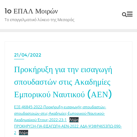
Skip
1o ΕΠΑΛ Μοιρών
to
Το επαγγελματικό λύκειο της Μεσαράς
content
21/04/2022
Προκήρυξη για την εισαγωγή
σπουδαστών στις Ακαδημίες
Εμπορικού Ναυτικού (ΑΕΝ)
ΕΞΕ-46845-2022-Προκήρυξη-εισαγωγής-σπουδαστών-
σπουδαστριών-στις-Ακαδημίες-Εμπορικού-Ναυτικού-
Ακαδημαϊκού-Έτους-2022-23-1
Λήψη
ΠΡΟΚΗΡΥΞΗ-ΓΙΑ-ΕΙΣΑΓΩΓΗ-ΑΕΝ-2022_ΑΔΑ-Ψ3ΦΡ4653ΠΩ-090-
2
Λήψη