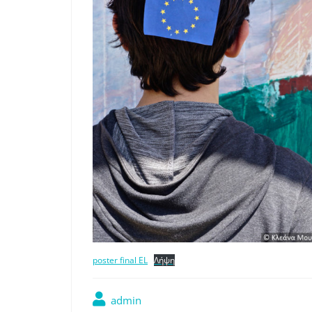
poster final EL
Λήψη
admin