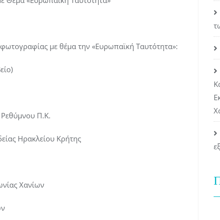
ε Θέμα «Ευρωπαϊκή Ταυτότητα»
τ
ύ φωτογραφίας με θέμα την «Ευρωπαϊκή Ταυτότητα»:
είο)
Κ
Ε
Χ
 Ρεθύμνου Π.Κ.
δείας Ηρακλείου Κρήτης
ε
Π
ωνίας Χανίων
ών