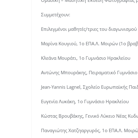
Ομαδική – Μαθητική Έκθεση Φωτογραφίας μ
Συμμετέχουν:
Επιλεγμένοι μαθητές/τριες του διαγωνισμο
Μαρίνα Κουγιού, 1ο ΕΠΑ.Λ. Μοιρών (1ο βραβ
Κλεάνα Μουράτι, 1o Γυμνάσιο Ηρακλείου
Αντώνης Μπουράκης, Πειραματικό Γυμνάσιο
Jean-Yannis Lagnel, Σχολείο Ευρωπαϊκής Παι
Ευγενία Λυκάκη, 1o Γυμνάσιο Ηρακλείου
Κώστας Βρουβάκης, Γενικό Λύκειο Νέας Κυδ
Παναγιώτης Χατζηαργυρός, 1ο ΕΠΑ.Λ. Μοιρ