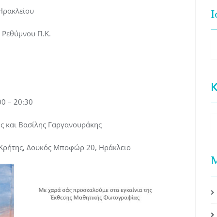
Ι
Ηρακλείου
 Ρεθύμνου Π.Κ.
Ι
K
00 – 20:30
K
ς και Βασίλης Γαργανουράκης
 Κρήτης, Δουκός Μποφώρ 20, Ηράκλειο
Μ