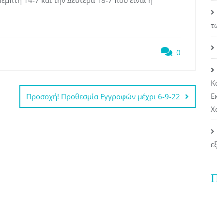
έμπτη 14-7 και την Δευτέρα 18-7 που είναι η
τ
0
Κ
Ε
Προσοχή! Προθεσμία Εγγραφών μέχρι 6-9-22
Χ
ε
Π