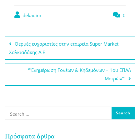
dekadim
0
Πλοήγηση
Θερμές ευχαριστίες στην εταιρεία Super Market
άρθρων
Χαλκιαδάκης Α.Ε
“”Ενημέρωση Γονέων & Κηδεμόνων – 1ου ΕΠΑΛ
Μοιρών””
Πρόσφατα άρθρα