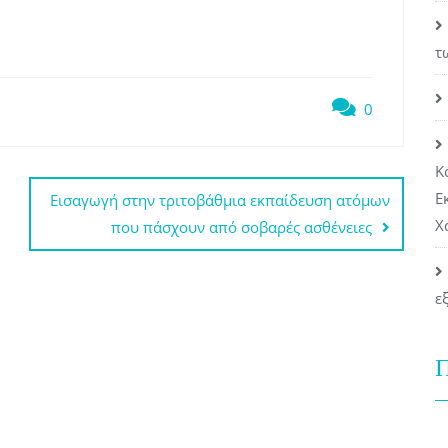
τ
0
Κ
Ε
Εισαγωγή στην τριτοβάθμια εκπαίδευση ατόμων
Χ
που πάσχουν από σοβαρές ασθένειες
ε
Π