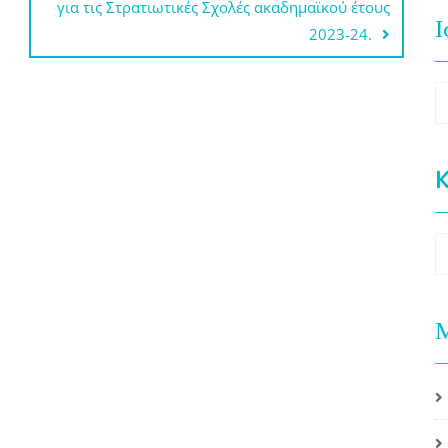
για τις Στρατιωτικές Σχολές ακαδημαϊκού έτους
Ι
2023-24.
Ι
K
K
Μ