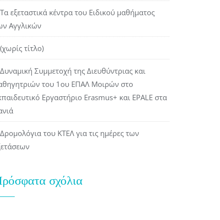
Τα εξεταστικά κέντρα του Ειδικού μαθήματος
ων Αγγλικών
(χωρίς τίτλο)
Δυναμική Συμμετοχή της Διευθύντριας και
αθηγητριών του 1ου ΕΠΑΛ Μοιρών στο
κπαιδευτικό Εργαστήριο Erasmus+ και EPALE στα
ανιά
Δρομολόγια του ΚΤΕΛ για τις ημέρες των
ξετάσεων
ρόσφατα σχόλια