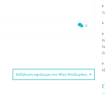
τ
0
Κ
Ε
Χ
ε
Eκδήλωση-αφιέρωμα στο Μίκη Θεοδωράκη
Π