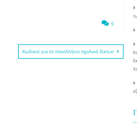
τ
0
Κωδικοί για το πανελλήνιο σχολικό δίκτυο
Κ
Ε
Χ
ε
Π