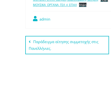
ΜΟΥΣΙΚΑ_ΟΡΓΑΝΑ_ΓΕΛ_ή_ΕΠΑΛ
Λήψη
admin
Πλοήγηση
Παράδειγμα αίτησης συμμετοχής στις
άρθρων
Πανελλήνιες.