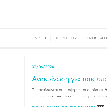
Skip
to
content
ΑΡΧΙΚΉ
ΤΟ ΣΧΟΛΕΙΟ
ΤΟΜΕΙΣ ΚΑΙ Ε
03/04/2020
Ανακοίνωση για τους υπ
Παρακαλούνται οι υποψήφιοι οι οποίοι επι
ενημερωθούν από τα συνημμένα για τη σωσ
ΜΟΥΣΙΚΑ_ΕΠΑΛ_οδηγίες συμπλήρωσης αίτησης
Λήψη