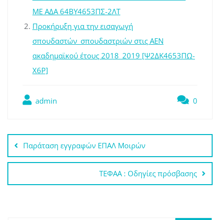
ΜΕ ΑΔΑ 64ΒΥ4653ΠΣ-2ΛΤ
Προκήρυξη για την εισαγωγή
σπουδαστών_σπουδαστριών στις ΑΕΝ
ακαδημαϊκού έτους 2018_2019 [Ψ2ΔΚ4653ΠΩ-
Χ6Ρ]
admin
0
Πλοήγηση
Παράταση εγγραφών ΕΠΑΛ Μοιρών
άρθρων
ΤΕΦΑΑ : Οδηγίες πρόσβασης