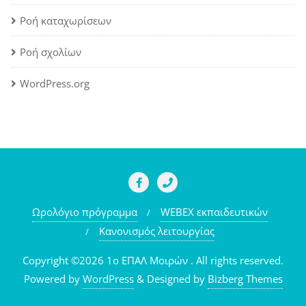
Ροή καταχωρίσεων
Ροή σχολίων
WordPress.org
Ωρολόγιο πρόγραμμα
WEBEX εκπαιδευτικών
Κανονισμός λειτουργίας
Copyright ©2026 1o ΕΠΑΛ Μοιρών . All rights reserved.
Powered by
WordPress
&
Designed by
Bizberg Themes